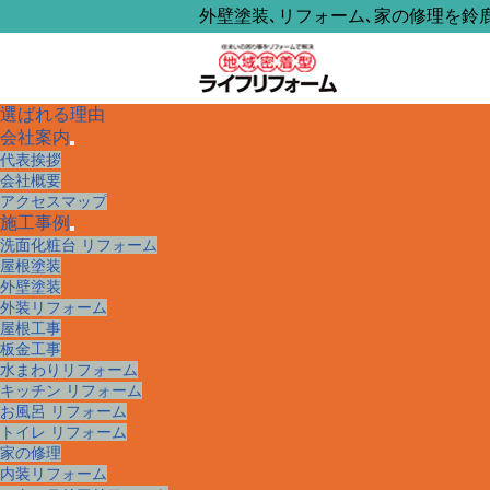
外壁塗装､リフォーム､家の修理を鈴
選ばれる理由
ライフリフォームについて
会社案内
サ
代表挨拶
選ばれる理由
ブ
会社概要
メ
会社案内
アクセスマップ
ニ
代表挨拶
施工事例
ュ
会社概要
サ
洗面化粧台 リフォーム
ー
職人紹介
ブ
屋根塗装
を
アクセスマップ
メ
外壁塗装
展
ニ
施工事例
外装リフォーム
開
ュ
屋根工事
ー
施工事例一覧
板金工事
を
水まわりリフォーム
展
外装リフォーム
キッチン リフォーム
開
屋根塗装
お風呂 リフォーム
外壁塗装
トイレ リフォーム
屋根工事
家の修理
板金工事
内装リフォーム
水まわりリフォーム