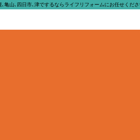
鹿､亀山､四日市､津でするならライフリフォームにお任せくださ