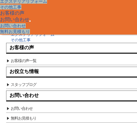
エクステリアリフォーム
洗面化粧台 リフォーム
その他工事
キッチン リフォーム
お風呂 リフォーム
お客様の声
トイレ リフォーム
お問い合わせ
家の修理
サ
お問い合わせ
内装リフォーム
ブ
無料お見積もり
エクステリアリフォーム
メ
その他工事
ニ
ュ
お客様の声
ー
を
お客様の声一覧
展
開
お役立ち情報
スタッフブログ
お問い合わせ
お問い合わせ
無料お見積もり