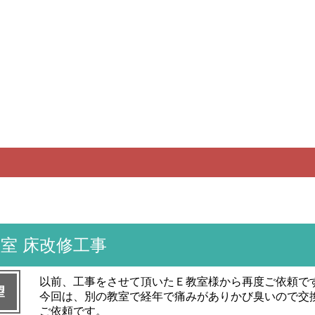
理を鈴鹿､亀山､四日市､津です
施工事例
お客様の声
お問い合わせ
プ
外装リフォーム
水まわりリフォ
内装リフォーム
エクステリアリ
洗面化粧台 リ
キッチン リフ
お風呂 リフォ
トイレ リフォ
その他工事
屋根塗装
外壁塗装
屋根工事
板金工事
家の修理
無料お見積もり
お問い合わせ
フォーム
フォーム
ォーム
ーム
ーム
ーム
教室 床改修工事
以前、工事をさせて頂いたＥ教室様から再度ご依頼で
望
今回は、別の教室で経年で痛みがありかび臭いので交
ご依頼です。