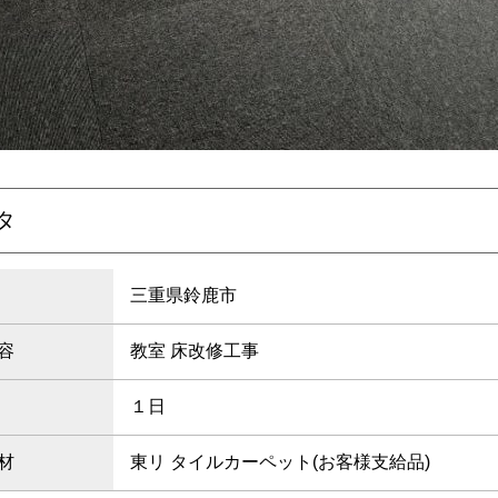
タ
三重県鈴鹿市
容
教室 床改修工事
１日
材
東リ タイルカーペット(お客様支給品)