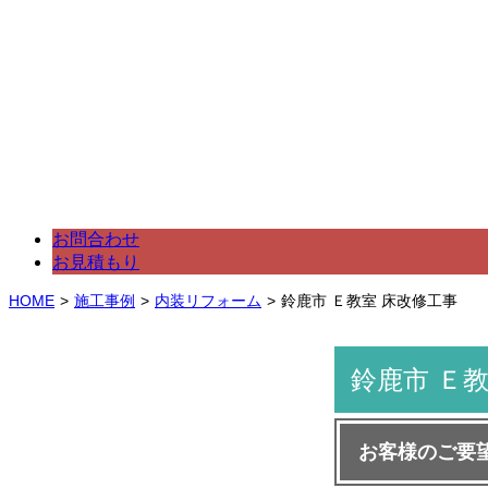
外壁塗装､リフォーム､家の修
せください
選ばれる理由
会社案内
アクセスマッ
代表挨拶
会社概要
お問合わせ
お見積もり
HOME
施工事例
内装リフォーム
鈴鹿市 Ｅ教室 床改修工事
鈴鹿市 Ｅ
お客様のご要